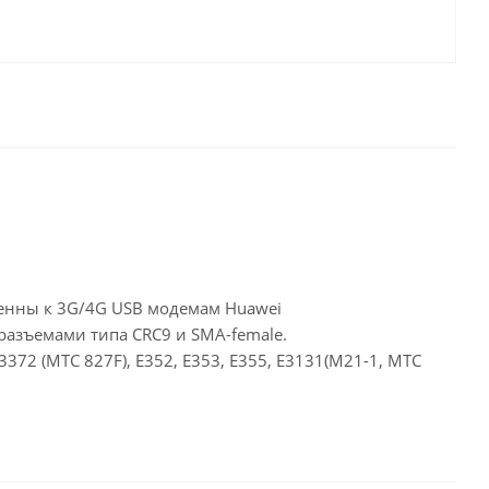
тенны к 3G/4G USB модемам Huawei
разъемами типа CRC9 и SMA-female.
372 (МТС 827F), E352, E353, Е355, Е3131(М21-1, МТС