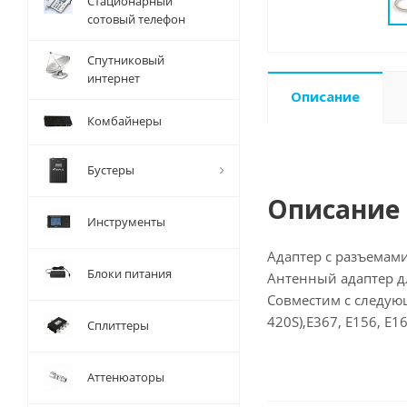
Стационарный
сотовый телефон
Спутниковый
интернет
Описание
Комбайнеры
Бустеры
Описание
Инструменты
Адаптер с разъемам
Блоки питания
Антенный адаптер дл
Совместим с следующ
420S),Е367, E156, E1
Сплиттеры
Аттенюаторы