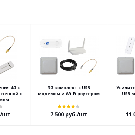
ния 4G с
3G комплект с USB
Усилите
нтенной с
модемом и Wi-Fi роутером
USB м
емом
/шт
7 500
руб.
/шт
11 