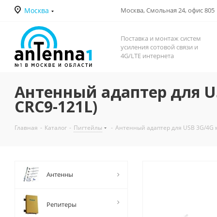
Москва
Москва, Смольная 24, офис 805
Поставка и монтаж систем
усиления сотовой связи и
4G/LTE интернета
Антенный адаптер для US
CRC9-121L)
Главная
-
Каталог
-
Пигтейлы
-
Антенный адаптер для USB 3G/4G м
Антенны
Репитеры