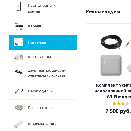
Кронштейны и
Рекомендуем
мачты
Кабеля
Пигтейлы
Коннекторы
Делители мощности,
ответвители сигнала
Комплект усиле
направленной а
Переходники
WI-FI мод
Разветвители
7 500
руб.
Модемы 3G/4G