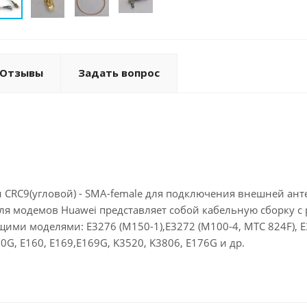
Отзывы
Задать вопрос
и CRC9(угловой) - SMA-female для подключения внешней ан
я модемов Huawei представляет собой кабельную сборку с 
ими моделями: E3276 (М150-1),E3272 (М100-4, МТС 824F), E3
60G, E160, E169,E169G, K3520, K3806, E176G и др.