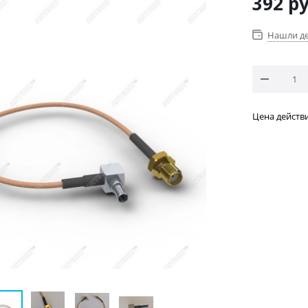
392
ру
Нашли д
Цена действи