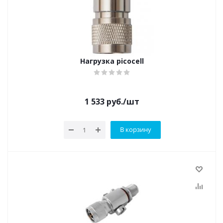
Нагрузка picocell
1 533
руб.
/шт
В корзину