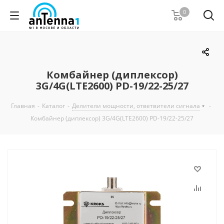
0
Комбайнер (диплексор)
3G/4G(LTE2600) PD-19/22-25/27
Главная
-
Каталог
-
Делители мощности, ответвители сигнала
-
Комбайнер (диплексор) 3G/4G(LTE2600) PD-19/22-25/27