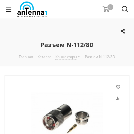
0
Разъем N-112/8D
Главная
-
Каталог
-
Коннекторы
-
Разъем N-112/8D