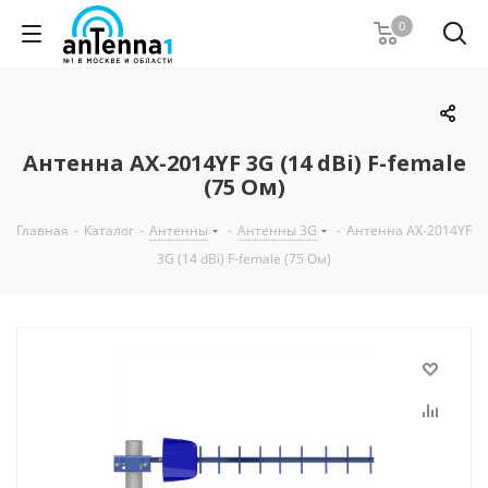
0
Антенна AX-2014YF 3G (14 dBi) F-female
(75 Ом)
Главная
-
Каталог
-
Антенны
-
Антенны 3G
-
Антенна AX-2014YF
3G (14 dBi) F-female (75 Ом)