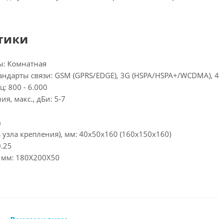
тики
ы: Комнатная
дарты связи: GSM (GPRS/EDGE), 3G (HSPA/HSPA+/WCDMA), 4G
: 800 - 6.000
я, макс., дБи: 5-7
m
з узла крепления), мм: 40х50х160 (160х150х160)
0.25
, мм: 180X200X50