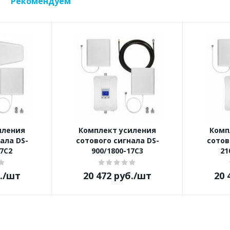
Рекомендуем
иления
Комплект усиления
Комп
ала DS-
сотового сигнала DS-
сотов
17C2
900/1800-17C3
21
.
/шт
20 472
руб.
/шт
20 