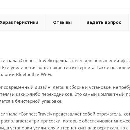
Характеристики
Отзывы
Задать вопрос
сигнала «Connect Travel» предназначен для повышения эфф
LTE) и увеличения зоны покрытия интернета. Также позволяе
логии Bluetooth и Wi-Fi.
еет современный дизайн, легок в сборке и установке, не тре
теля) и каких-либо переходников. Это самый компактный пр
яется в блистерной упаковке.
сигнала «Connect Travel» представляет собой отражатель, к
 располагается три присоски, которые обеспечивают множе
вида установки усилителя интернет-сигнала: вертикально 