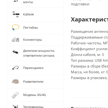
мачты
подставки.
Кабеля
Характерис
Пигтейлы
Размещение антенн
Поддерживаемые стан
Коннекторы
Рабочие частоты, МГц
Коэффициент усилени
Делители мощности,
Длина кабеля, м: 3
ответвители сигнала
Тип разъема: USB A
Размеры в сборе (бе
Переходники
Масса, не более, кг: 
Размеры в упаковке
Разветвители
Модемы 3G/4G
Тепловизоры,