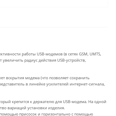
ективности работы USB-модемов (в сетях GSM, UMTS,
т увеличить радиус действия USB-устройств,
бует вскрытия модема (что позволяет сохранить
едставитель в линейке усилителей интернет-сигнала,
оторый крепится к держателю для USB-модема. На одной
ство вариаций установки изделия.
с помощью присосок и горизонтально с помощью