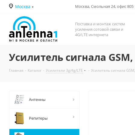
Москва
Москва, Смольная 24, офис 805
Поставка и монтаж систем
усиления сотовой связи и
4G/LTE интернета
Усилитель сигнала GSM, 3
Главная
-
Каталог
-
Усилители 3g/4g/LTE
-
Усилитель сигнала GSM, 
Антенны
Репитеры