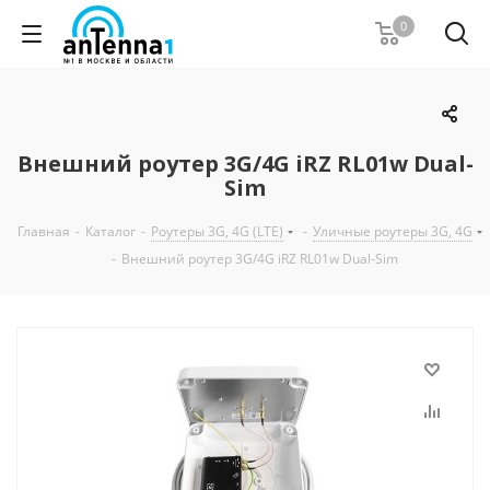
0
Внешний роутер 3G/4G iRZ RL01w Dual-
Sim
Главная
-
Каталог
-
Роутеры 3G, 4G (LTE)
-
Уличные роутеры 3G, 4G
-
Внешний роутер 3G/4G iRZ RL01w Dual-Sim