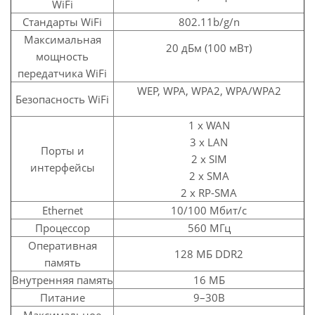
WiFi
Стандарты WiFi
802.11b/g/n
Максимальная
20 дБм (100 мВт)
мощность
передатчика WiFi
WEP, WPA, WPA2, WPA/WPA2
Безопасность WiFi
1 x WAN
3 x LAN
Порты и
2 x SIM
интерфейсы
2 x SMA
2 x RP-SMA
Ethernet
10/100 Мбит/с
Процессор
560 МГц
Оперативная
128 МБ DDR2
память
Внутренняя память
16 МБ
Питание
9–30В