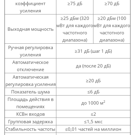
коэффициент
≥75 дБ
≥70 дБ
усиления
≥25 дБм (320
≥20 дБм (100
мВт для каждого
мВт для каждого
Выходная мощность
частотного
частотного
диапазона)
диапазона)
Ручная регулировка
≥31 дБ (шаг 1 дБ)
усиления
Автоматическое
да (после 20 дБ)
отключение
Автоматическая
≥20 дБ
регулировка усиления
Показатель шума
≤6 дБ
Площадь действия в
2
до 1000 м
помещениях
КСВн входов
≤2
Групповая задержка
≤1,5 мкс
Стабильность частоты
≤0,01 частей на миллион