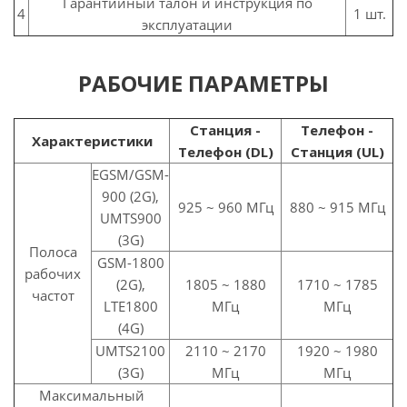
Гарантийный талон и инструкция по
4
1 шт.
эксплуатации
РАБОЧИЕ ПАРАМЕТРЫ
Станция -
Телефон -
Характеристики
Телефон (DL)
Станция (UL)
EGSM/GSM-
900 (2G),
925 ~ 960 МГц
880 ~ 915 МГц
UMTS900
(3G)
Полоса
GSM-1800
рабочих
(2G),
1805 ~ 1880
1710 ~ 1785
частот
LTE1800
MГц
MГц
(4G)
UMTS2100
2110 ~ 2170
1920 ~ 1980
(3G)
МГц
МГц
Максимальный