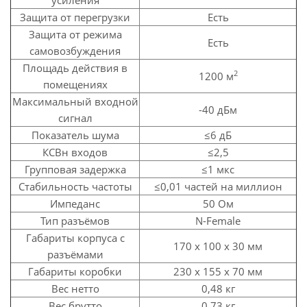
усиления
Защита от перегрузки
Есть
Защита от режима
Есть
самовозбуждения
Площадь действия в
2
1200 м
помещениях
Максимальный входной
-40 дБм
сигнал
Показатель шума
≤6 дБ
КСВн входов
≤2,5
Групповая задержка
≤1 мкс
Стабильность частоты
≤0,01 частей на миллион
Импеданс
50 Ом
Тип разъёмов
N-Female
Габариты корпуса с
170 х 100 х 30 мм
разъёмами
Габариты коробки
230 х 155 х 70 мм
Вес нетто
0,48 кг
Вес брутто
0,73 кг