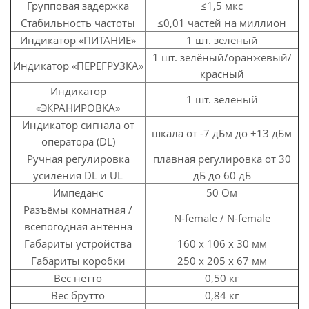
Групповая задержка
≤1,5 мкс
Стабильность частоты
≤0,01 частей на миллион
Индикатор «ПИТАНИЕ»
1 шт. зеленый
1 шт. зелёный/оранжевый/
Индикатор «ПЕРЕГРУЗКА»
красный
Индикатор
1 шт. зеленый
«ЭКРАНИРОВКА»
Индикатор сигнала от
шкала от -7 дБм до +13 дБм
оператора (DL)
Ручная регулировка
плавная регулировка от 30
усиления DL и UL
дБ до 60 дБ
Импеданс
50 Ом
Разъёмы комнатная /
N-female / N-female
всепогодная антенна
Габариты устройства
160 х 106 х 30 мм
Габариты коробки
250 x 205 x 67 мм
Вес нетто
0,50 кг
Вес брутто
0,84 кг