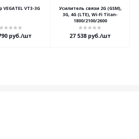
р VEGATEL VT3-3G
Усилитель связи 2G (GSM),
Р
3G, 4G (LTE), Wi-Fi Titan-
1800/2100/2600
790
руб.
/шт
27 538
руб.
/шт
да в курсе!
Наши контакты
+7 499 113-19-81
info@antenna1.ru