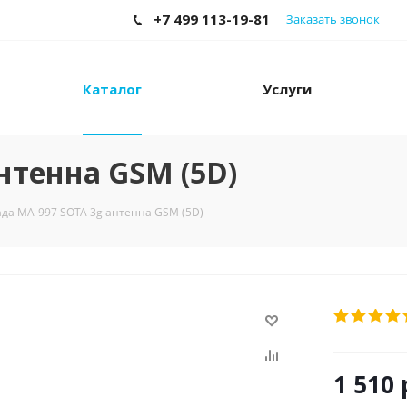
+7 499 113-19-81
Заказать звонок
Каталог
Услуги
нтенна GSM (5D)
ада MA-997 SOTA 3g антенна GSM (5D)
1 510