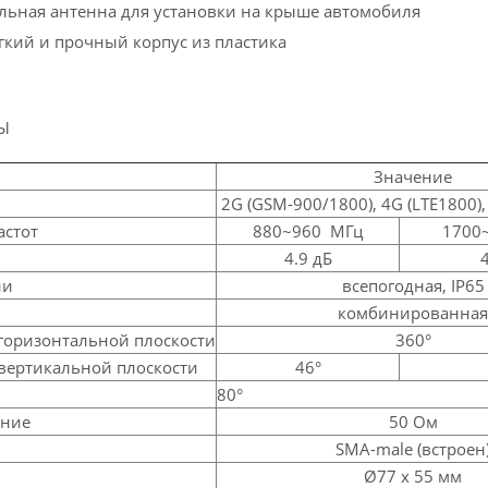
льная антенна для установки на крыше автомобиля
гкий и прочный корпус из пластика
Ы
Значение
2G (GSM-900/1800), 4G (LTE1800)
астот
880~960 МГц
1700
4.9 дБ
ии
всепогодная, IP65
комбинированная
 горизонтальной плоскости
360°
 вертикальной плоскости
46°
80°
ение
50 Ом
SMA-male (встроен
Ø77 х 55 мм