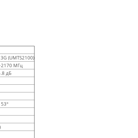
, 3G (UMTS2100)
~2170 МГц
4.8 дБ
53°
)