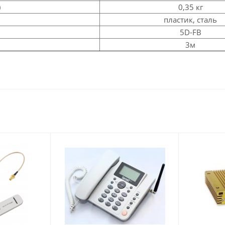
)
0,35 кг
пластик, сталь
5D-FB
3м