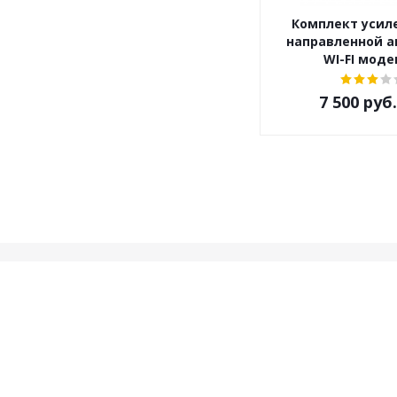
Комплект усиле
направленной а
WI-FI мод
7 500
руб.
Информация
Помощь
Условия оплаты
Условия доставки
Гарантия на товар