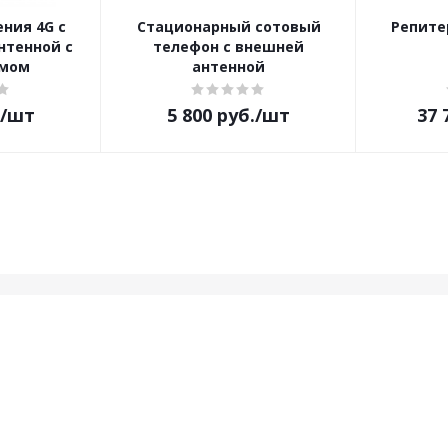
ния 4G с
Стационарный сотовый
Репите
нтенной с
телефон с внешней
емом
антенной
/шт
5 800
руб.
/шт
37 
Будьте всег