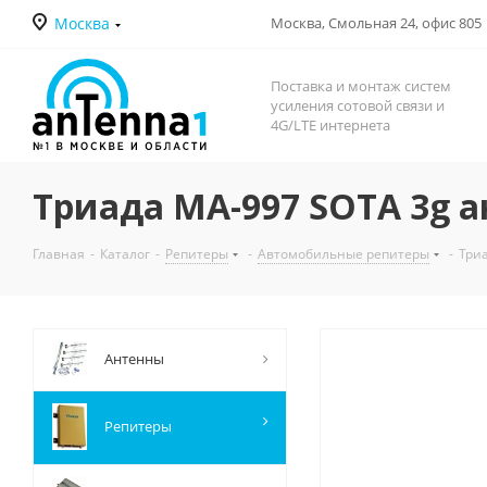
Москва
Москва, Смольная 24, офис 805
Поставка и монтаж систем
усиления сотовой связи и
4G/LTE интернета
Триада MA-997 SOTA 3g а
Главная
-
Каталог
-
Репитеры
-
Автомобильные репитеры
-
Три
Антенны
Репитеры