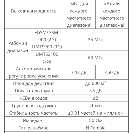
мВт для
мВт для
Выходная мощность
каждого
каждого
частотного
частотного
диапазона)
диапазона)
EGSM/GSM-
900 (2G)
35 МГц
Рабочий
UMTS900 (3G)
диапазон
UMTS2100
60 МГц
(3G)
Автоматическая
≤43 дБ
≤60 дБ
регулировка усиления
2
Площадь действия
до 600 м
Показатель шума
≤6 дБ
КСВн входов
≤2
Групповая задержка
≤1 мкс
Стабильность частоты
≤0,01 частей на миллион
Импеданс
50 Ом
Тип разъёмов
N-Female