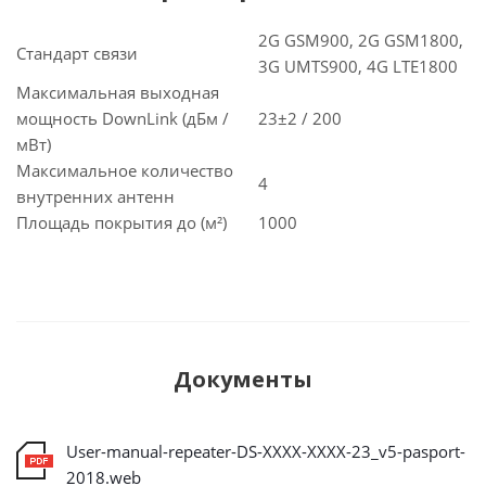
2G GSM900, 2G GSM1800,
Стандарт связи
3G UMTS900, 4G LTE1800
Максимальная выходная
мощность DownLink (дБм /
23±2 / 200
мВт)
Максимальное количество
4
внутренних антенн
Площадь покрытия до (м²)
1000
Документы
User-manual-repeater-DS-XXXX-XXXX-23_v5-pasport-
2018.web