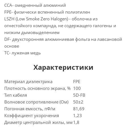
CCA- омедненный алюминий
FPE- физически вспененный полиэтилен
LSZH (Low Smoke Zero Halogen) - оболочка из
огнестойкого компаунда, не содержащего галогены и
низким дымовыделением
DF- двухсторонняя алюминиевая фольга на лавсановой
основе
TC- луженая медь
Характеристики
Материал диэлектрика
FPE
Плотность основного экрана, %
100
Тип кабеля
5D-FB
Волновое сопротивление (Ом)
50±2
Погонная емкость, пФ/м
81,69
Коэффициент укорочения
1,23
Диаметр центральной жилы, мм
1,8