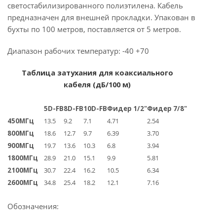
светостабилизированного полиэтилена. Кабель
предназначен для внешней прокладки. Упакован в
бухты по 100 метров, поставляется от 5 метров.
Диапазон рабочих температур: -40 +70
Т
аблица затухания для коаксиального
кабеля (дБ/100 м)
5D-FB
8D-FB
10D-FB
Фидер 1/2"
Фидер 7/8"
450МГц
13.5
9.2
7.1
4.71
2.54
800МГц
18.6
12.7
9.7
6.39
3.70
900МГц
19.7
13.6
10.3
6.8
3.94
1800МГц
28.9
21.0
15.1
9.9
5.81
2100МГц
30.7
22.4
16.2
10.5
6.34
2600МГц
34.8
25.4
18.2
12.1
7.16
Обозначения: