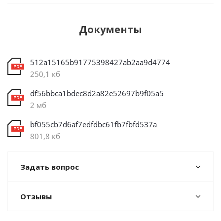
Документы
512a15165b91775398427ab2aa9d4774
250,1 кб
df56bbca1bdec8d2a82e52697b9f05a5
2 мб
bf055cb7d6af7edfdbc61fb7fbfd537a
801,8 кб
Задать вопрос
Отзывы