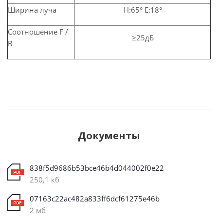
Ширина луча
H:65° E:18°
Соотношение F /
≥25дБ
B
Документы
838f5d9686b53bce46b4d044002f0e22
250,1 кб
07163c22ac482a833ff6dcf61275e46b
2 мб