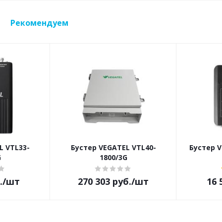
Рекомендуем
L VTL33-
Бустер VEGATEL VTL40-
Бустер V
G
1800/3G
.
/шт
270 303
руб.
/шт
16 