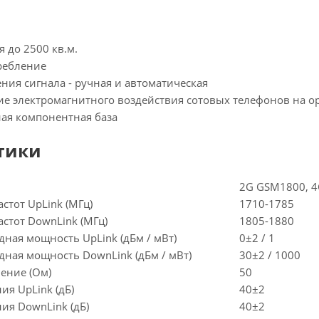
 до 2500 кв.м.
требление
ения сигнала - ручная и автоматическая
ие электромагнитного воздействия сотовых телефонов на о
ная компонентная база
тики
2G GSM1800, 4
стот UpLink (МГц)
1710-1785
стот DownLink (МГц)
1805-1880
ная мощность UpLink (дБм / мВт)
0±2 / 1
ная мощность DownLink (дБм / мВт)
30±2 / 1000
ение (Ом)
50
я UpLink (дБ)
40±2
ия DownLink (дБ)
40±2