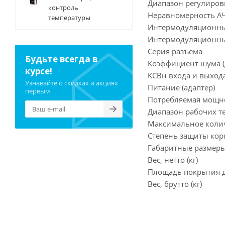
Диапазон регулировк
контроль
Неравномерность АЧХ
температуры
Интермодуляционные
Интермодуляционные
Серия разъема
Будьте всегда в
Коэффициент шума (д
курсе!
КСВн входа и выхода
Узнавайте о скидках и акциях
Питание (адаптер)
первым
Потребляемая мощнос
Диапазон рабочих те
Максимальное колич
Степень защиты кор
Габаритные размеры
Вес, нетто (кг)
Площадь покрытия до
Вес, брутто (кг)