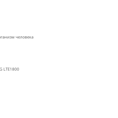
рганизм человека
G LTE1800