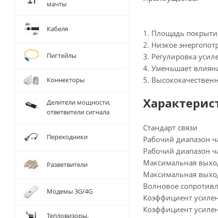
мачты
Кабеля
1. Площадь покрытия
2. Низкое энергопо
Пигтейлы
3. Регулировка усил
4. Уменьшает влиян
5. Высококачествен
Коннекторы
Характерис
Делители мощности,
ответвители сигнала
Стандарт связи
Переходники
Рабочий диапазон ча
Рабочий диапазон ча
Максимальная выход
Разветвители
Максимальная выход
Волновое сопротивл
Модемы 3G/4G
Коэффициент усилени
Коэффициент усилен
Тепловизоры,