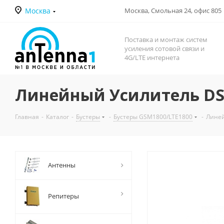
Москва
Москва, Смольная 24, офис 805
Поставка и монтаж систем
усиления сотовой связи и
4G/LTE интернета
Линейный Усилитель DS-
Главная
-
Каталог
-
Бустеры
-
Бустеры GSM1800/LTE1800
-
Линей
Антенны
Репитеры