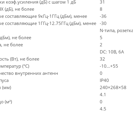
и коэф.усиления (дБ) с шагом 1 дБ
31
 (дБ), не более
8
 составляющие 9кГц-1ГГц (дБм), менее
-36
 составляющие 1ГГц-12.75ГГц (дБм), менее
-30
N-типа, розетк
Бм), не более
5
, не более
2
DC: 10В, 6А
ть (Вт), не более
32
мператур (°С)
-10...+55
ество внутренних антенн
0
пуса
IP40
 (мм)
240×268×58
4.1
 (м²)
0
4.5