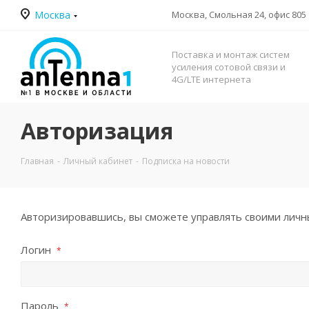
Москва
Москва, Смольная 24, офис 805
Поставка и монтаж систем
усиления сотовой связи и
4G/LTE интернета
Авторизация
Главная
-
Личный кабинет
-
Подписка на новости
Авторизировавшись, вы сможете управлять своими личны
Логин
*
Пароль
*